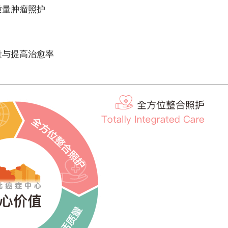
质量肿瘤照护
量与提高治愈率