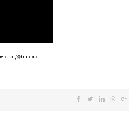
com/@tmuhcc
Facebook
Twitter
LinkedIn
What