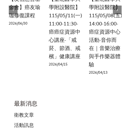
金會】癌友瑜
學附設醫院】
學附設醫院】
珈修復課程
115/05/11(一)
115/05/08(五)
11:00-11:30-
14:00-16:00-
2026/06/30
癌癌症資源中
癌症資源中心
心講座-「戒
活動-音你而
2
菸、節酒、戒
在｜音樂治療
檳」健康講座
與手作樂器體
驗
2026/04/15
2026/04/13
最新消息
衛教文章
活動訊息