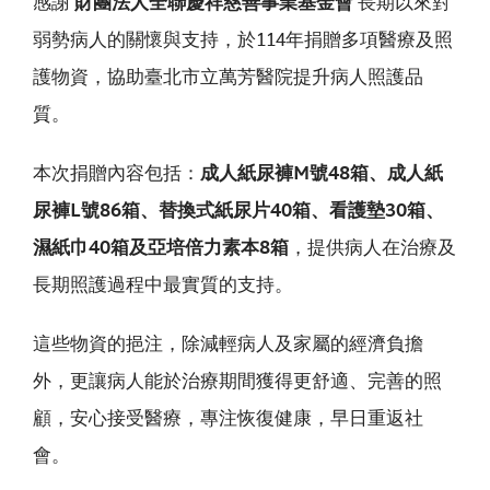
感謝
財團法人全聯慶祥慈善事業基金會
長期以來對
弱勢病人的關懷與支持，於114年捐贈多項醫療及照
護物資，協助臺北市立萬芳醫院提升病人照護品
質。
本次捐贈內容包括：
成人紙尿褲M號48箱、成人紙
尿褲L號86箱、替換式紙尿片40箱、看護墊30箱、
濕紙巾40箱及亞培倍力素本8箱
，提供病人在治療及
長期照護過程中最實質的支持。
這些物資的挹注，除減輕病人及家屬的經濟負擔
外，更讓病人能於治療期間獲得更舒適、完善的照
顧，安心接受醫療，專注恢復健康，早日重返社
會。