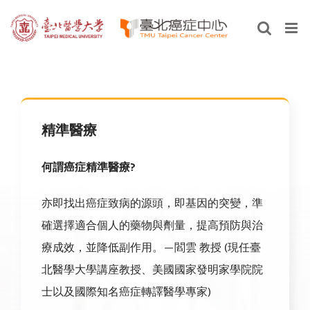
Skip
to
content
精準醫療
何謂癌症精準醫療?
亦即找出癌症致病的源頭，即基因的突變，準
確選擇適合個人的藥物與劑量，提高預防與治
療成效，並降低副作用。—閻雲 教授 (現任臺
北醫學大學講座教授、美國國家發明家學院院
士以及國際知名癌症轉譯醫學專家)