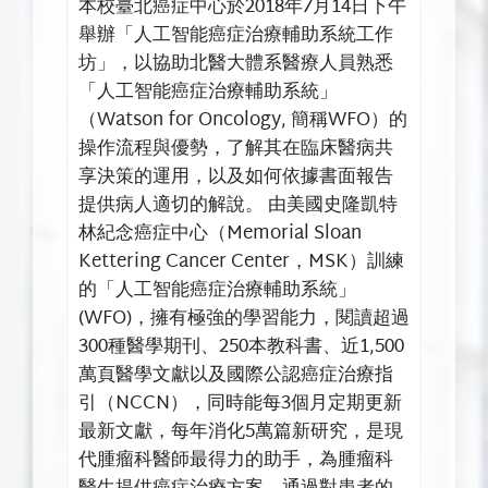
本校臺北癌症中心於2018年7月14日下午
舉辦「人工智能癌症治療輔助系統工作
坊」，以協助北醫大體系醫療人員熟悉
「人工智能癌症治療輔助系統」
（Watson for Oncology, 簡稱WFO）的
操作流程與優勢，了解其在臨床醫病共
享決策的運用，以及如何依據書面報告
提供病人適切的解說。 由美國史隆凱特
林紀念癌症中心（Memorial Sloan
Kettering Cancer Center，MSK）訓練
的「人工智能癌症治療輔助系統」
(WFO)，擁有極強的學習能力，閱讀超過
300種醫學期刊、250本教科書、近1,500
萬頁醫學文獻以及國際公認癌症治療指
引（NCCN），同時能每3個月定期更新
最新文獻，每年消化5萬篇新研究，是現
代腫瘤科醫師最得力的助手，為腫瘤科