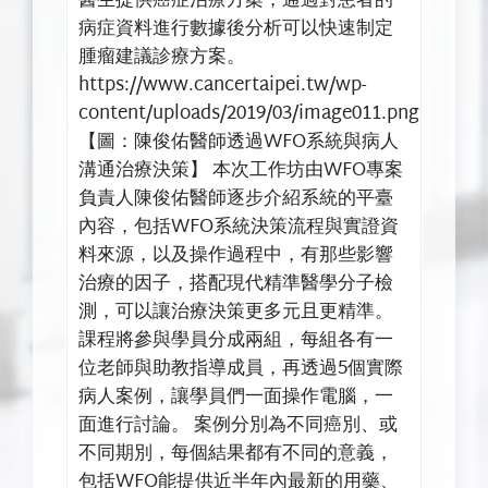
醫生提供癌症治療方案，通過對患者的
病症資料進行數據後分析可以快速制定
腫瘤建議診療方案。
https://www.cancertaipei.tw/wp-
content/uploads/2019/03/image011.png
【圖：陳俊佑醫師透過WFO系統與病人
溝通治療決策】 本次工作坊由WFO專案
負責人陳俊佑醫師逐步介紹系統的平臺
內容，包括WFO系統決策流程與實證資
料來源，以及操作過程中，有那些影響
治療的因子，搭配現代精準醫學分子檢
測，可以讓治療決策更多元且更精準。
課程將參與學員分成兩組，每組各有一
位老師與助教指導成員，再透過5個實際
病人案例，讓學員們一面操作電腦，一
面進行討論。 案例分別為不同癌別、或
不同期別，每個結果都有不同的意義，
包括WFO能提供近半年內最新的用藥、