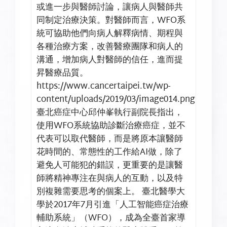
或進一步與醫師討論，讓病人與醫師共
同制定治療決策。對醫師而言，WFO系
統可協助他們向病人解釋病情、期程與
各種治療方案，改善醫療團隊和病人的
溝通，增加病人對醫師的信任，進而提
昇醫療品質。
https://www.cancertaipei.tw/wp-
content/uploads/2019/03/image014.png
臺北癌症中心邱仲峯執行副院長指出，
使用WFO系統協助診斷治療癌症，並不
代表可以取代醫師，而是將原本讓醫師
花時間的、常態性的工作給AI做，除了
避免人可能犯的錯誤，更重要的是讓醫
師將精神專注在與病人的互動，以及特
別複雜需要思考的個案上。 臺北醫學大
學於2017年7月引進「人工智能癌症治療
輔助系統」（WFO），成為全臺首家導