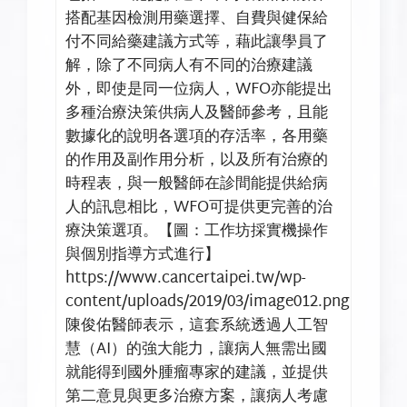
搭配基因檢測用藥選擇、自費與健保給
付不同給藥建議方式等，藉此讓學員了
解，除了不同病人有不同的治療建議
外，即使是同一位病人，WFO亦能提出
多種治療決策供病人及醫師參考，且能
數據化的說明各選項的存活率，各用藥
的作用及副作用分析，以及所有治療的
時程表，與一般醫師在診間能提供給病
人的訊息相比，WFO可提供更完善的治
療決策選項。【圖：工作坊採實機操作
與個別指導方式進行】
https://www.cancertaipei.tw/wp-
content/uploads/2019/03/image012.png
陳俊佑醫師表示，這套系統透過人工智
慧（AI）的強大能力，讓病人無需出國
就能得到國外腫瘤專家的建議，並提供
第二意見與更多治療方案，讓病人考慮